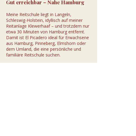
Gut erreichbar – Nahe Hamburg
Meine Reitschule liegt in Langeln,
Schleswig-Holstein, idyllisch auf meiner
Reitanlage Klewerhaaf – und trotzdem nur
etwa 30 Minuten von Hamburg entfernt.
Damit ist El Picadero ideal für Erwachsene
aus Hamburg, Pinneberg, Elmshorn oder
dem Umland, die eine persönliche und
familiäre Reitschule suchen.
Schauen Sie sich um
Vielleicht umfasst mein Angebot genau
das, wonach Sie schon lange gesucht
haben. Ich lade Sie herzlich ein, El Picadero
kennenzulernen – und freue mich darauf,
Sie und vielleicht auch Ihr Herz für die
spanischen Pferde zu gewinnen.
Für aktuelle Einblicke und Impressionen,
folgen Sie uns bei Instagram oder Tiktok
unter @reitschule_elpicadero